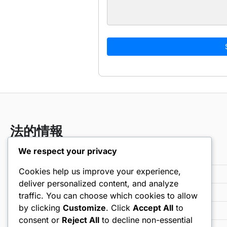
法的情報
We respect your privacy
お問い合わせ
Cookies help us improve your experience,
サービス利用規約
deliver personalized content, and analyze
クッキー設定
traffic. You can choose which cookies to allow
by clicking
Customize
. Click
Accept All
to
プライバシーポリシー
consent or
Reject All
to decline non-essential