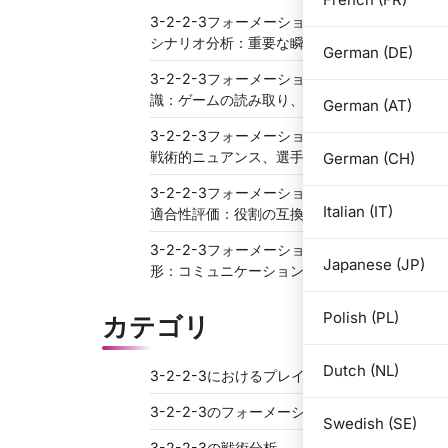
3-2-2-3フォーメーションにおけるゲーム
シナリオ分析：重要な瞬間、意思決定
German (DE)
3-2-2-3フォーメーションにおける状況認
識：ゲームの読み取り、予測
German (AT)
3-2-2-3フォーメーションの強みと弱み：
戦術的ニュアンス、選手間の相互作用
German (CH)
3-2-2-3フォーメーションにおける選手の
Italian (IT)
適合性評価：役割の互換性、構造
3-2-2-3フォーメーションにおける守備の
Japanese (JP)
形：コミュニケーション、ランナーの追跡
Polish (PL)
カテゴリ
Dutch (NL)
3-2-2-3におけるプレイヤーの役割
3-2-2-3のフォーメーション戦略
Swedish (SE)
3-2-2-3の戦術分析