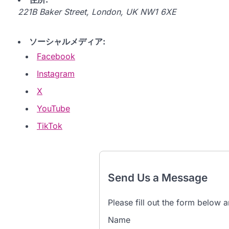
221B Baker Street, London, UK NW1 6XE
ソーシャルメディア:
Facebook
Instagram
X
YouTube
TikTok
Send Us a Message
Please fill out the form below a
Name