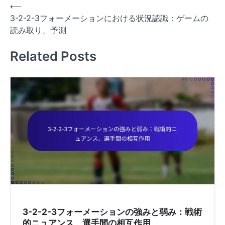
P
⟵
3-2-2-3フォーメーションにおける状況認識：ゲームの
o
読み取り、予測
s
t
Related Posts
n
a
v
i
g
a
t
i
o
n
3-2-2-3フォーメーションの強みと弱み：戦術
的ニュアンス、選手間の相互作用