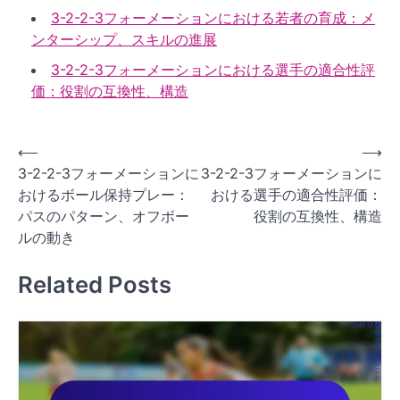
3-2-2-3フォーメーションにおける若者の育成：メ
ンターシップ、スキルの進展
3-2-2-3フォーメーションにおける選手の適合性評
価：役割の互換性、構造
P
⟵
⟶
3-2-2-3フォーメーションに
3-2-2-3フォーメーションに
o
おけるボール保持プレー：
おける選手の適合性評価：
s
パスのパターン、オフボー
役割の互換性、構造
t
ルの動き
n
Related Posts
a
v
i
g