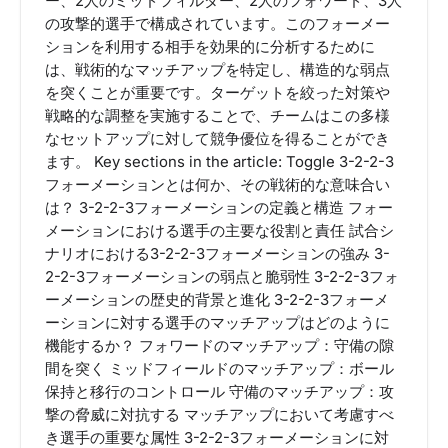
ー、2人のミッドフィルダー、2人のフォワード、3人
の攻撃的選手で構成されています。このフォーメー
ションを利用する相手を効果的に分析するために
は、戦術的なマッチアップを特定し、構造的な弱点
を突くことが重要です。ターゲットを絞った対策や
戦略的な調整を実施することで、チームはこの多様
なセットアップに対して競争優位を得ることができ
ます。 Key sections in the article: Toggle 3-2-2-3
フォーメーションとは何か、その戦術的な意味合い
は？ 3-2-2-3フォーメーションの定義と構造 フォー
メーションにおける選手の主要な役割と責任 試合シ
ナリオにおける3-2-2-3フォーメーションの強み 3-
2-2-3フォーメーションの弱点と脆弱性 3-2-2-3フォ
ーメーションの歴史的背景と進化 3-2-2-3フォーメ
ーションに対する選手のマッチアップはどのように
機能するか？ フォワードのマッチアップ：守備の隙
間を突く ミッドフィールドのマッチアップ：ボール
保持と移行のコントロール 守備のマッチアップ：攻
撃の脅威に対抗する マッチアップにおいて考慮すべ
き選手の重要な属性 3-2-2-3フォーメーションに対