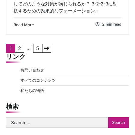
してどのような対策が講じられるか？ 3-2-2-3に対
抗するための効果的なフォーメーション…
2 min read
Read More
P
1
2
…
5
リンク
o
s
お問い合わせ
t
すべてのコンテンツ
s
私たちの物語
p
a
検索
g
Search
i
for:
n