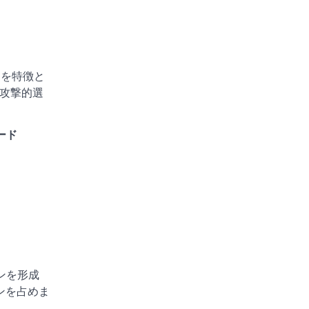
ーを特徴と
の攻撃的選
ード
ンを形成
ンを占めま