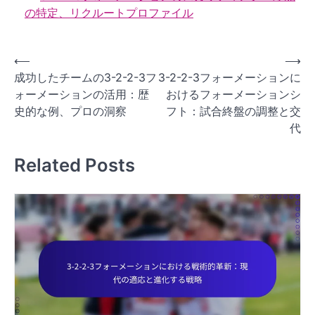
の特定、リクルートプロファイル
P
⟵
⟶
成功したチームの3-2-2-3フ
3-2-2-3フォーメーションに
o
ォーメーションの活用：歴
おけるフォーメーションシ
s
史的な例、プロの洞察
フト：試合終盤の調整と交
t
代
n
Related Posts
a
v
i
g
a
t
i