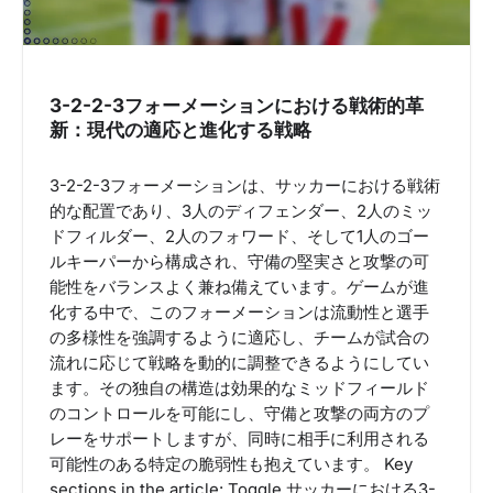
o
n
3-2-2-3フォーメーションにおける戦術的革
新：現代の適応と進化する戦略
3-2-2-3フォーメーションは、サッカーにおける戦術
的な配置であり、3人のディフェンダー、2人のミッ
ドフィルダー、2人のフォワード、そして1人のゴー
ルキーパーから構成され、守備の堅実さと攻撃の可
能性をバランスよく兼ね備えています。ゲームが進
化する中で、このフォーメーションは流動性と選手
の多様性を強調するように適応し、チームが試合の
流れに応じて戦略を動的に調整できるようにしてい
ます。その独自の構造は効果的なミッドフィールド
のコントロールを可能にし、守備と攻撃の両方のプ
レーをサポートしますが、同時に相手に利用される
可能性のある特定の脆弱性も抱えています。 Key
sections in the article: Toggle サッカーにおける3-