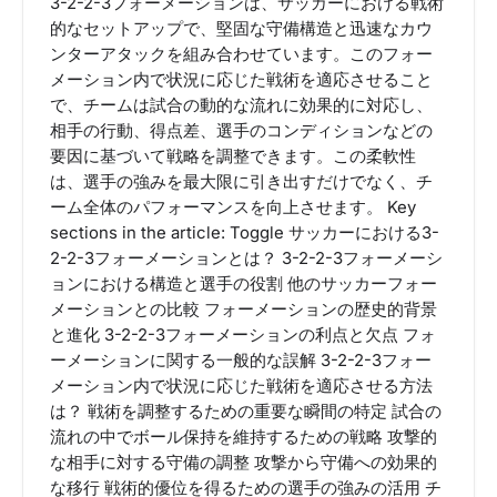
3-2-2-3フォーメーションは、サッカーにおける戦術
的なセットアップで、堅固な守備構造と迅速なカウ
ンターアタックを組み合わせています。このフォー
メーション内で状況に応じた戦術を適応させること
で、チームは試合の動的な流れに効果的に対応し、
相手の行動、得点差、選手のコンディションなどの
要因に基づいて戦略を調整できます。この柔軟性
は、選手の強みを最大限に引き出すだけでなく、チ
ーム全体のパフォーマンスを向上させます。 Key
sections in the article: Toggle サッカーにおける3-
2-2-3フォーメーションとは？ 3-2-2-3フォーメーシ
ョンにおける構造と選手の役割 他のサッカーフォー
メーションとの比較 フォーメーションの歴史的背景
と進化 3-2-2-3フォーメーションの利点と欠点 フォ
ーメーションに関する一般的な誤解 3-2-2-3フォー
メーション内で状況に応じた戦術を適応させる方法
は？ 戦術を調整するための重要な瞬間の特定 試合の
流れの中でボール保持を維持するための戦略 攻撃的
な相手に対する守備の調整 攻撃から守備への効果的
な移行 戦術的優位を得るための選手の強みの活用 チ