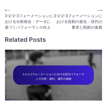
P
⟵
⟶
3-2-2-3フォーメーションに
3-2-2-3フォーメーションに
o
おける分析統合：データに
おける役割の進化：現代の
s
基づくパフォーマンス向上
要求と戦術の進展
t
Related Posts
n
a
v
i
g
a
t
i
o
n