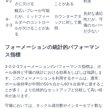
4-2
程度
さに欠ける
ことがある
幅広いプレーが可能
良好な適応
だが、ミッドフィー
カウンターアタ
4-
性だが、守
ルダーのコントロー
ックに対して脆
3-3
備のカバー
ルが欠けることがあ
弱
が少ない
る
フォーメーションの統計的パフォーマン
ス指標
3-2-2-3フォーメーションのパフォーマンス指標は、ボ
ール保持と守備の統計における効果をしばしば強調しま
す。このフォーメーションを利用するチームは、通常、
ボール保持率が中間の50％台から60％台前半に達するこ
とが多く、より伝統的なセットアップと比較して高い傾
向があります。
守備においては、タックル成功数やインターセプト数な