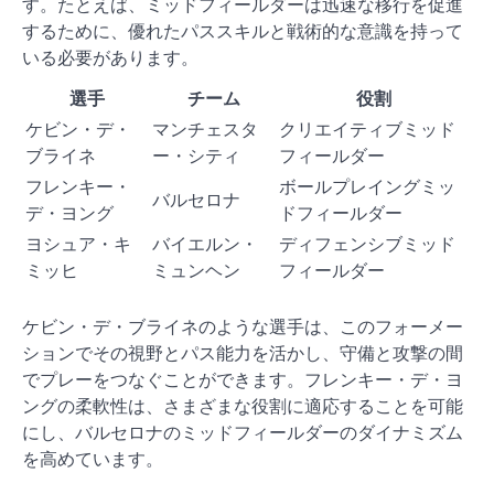
す。たとえば、ミッドフィールダーは迅速な移行を促進
するために、優れたパススキルと戦術的な意識を持って
いる必要があります。
選手
チーム
役割
ケビン・デ・
マンチェスタ
クリエイティブミッド
ブライネ
ー・シティ
フィールダー
フレンキー・
ボールプレイングミッ
バルセロナ
デ・ヨング
ドフィールダー
ヨシュア・キ
バイエルン・
ディフェンシブミッド
ミッヒ
ミュンヘン
フィールダー
ケビン・デ・ブライネのような選手は、このフォーメー
ションでその視野とパス能力を活かし、守備と攻撃の間
でプレーをつなぐことができます。フレンキー・デ・ヨ
ングの柔軟性は、さまざまな役割に適応することを可能
にし、バルセロナのミッドフィールダーのダイナミズム
を高めています。