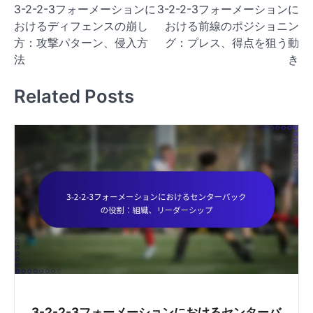
3-2-2-3フォーメーションに
3-2-2-3フォーメーションに
o
おけるディフェンスの崩し
おける前線のポジショニン
s
方：攻撃パターン、侵入方
グ：プレス、得点を狙う動
t
法
き
n
Related Posts
a
v
i
g
a
t
i
o
n
3-2-2-3フォーメーションにおけるセンターバ