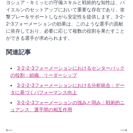
ヨシュア・キミッヒの守備スキルと戦術的な知性は、バ
イエルンのセットアップにおいて重要な存在であり、攻
撃プレーをサポートしながら安定性を提供します。3-2-
2-3フォーメーションの効果は、このような選手の貢献
に依存しており、必要に応じて複数の役割を果たすこと
ができる選手が求められます。
関連記事
3-2-2-3フォーメーションにおけるセンターバック
の役割：組織、リーダーシップ
3-2-2-3フォーメーションにおける分析統合：デー
タに基づくパフォーマンス向上
3-2-2-3フォーメーションの強みと弱み：戦術的ニ
ュアンス、選手間の相互作用
P
⟵
⟶